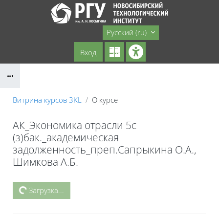
Перейти к основному содержанию
Сайт НТИ
Русский ‎(ru)‎
Вход
Блоки
Витрина курсов 3KL
О курсе
АК_Экономика отрасли 5с
(з)бак._академическая
задолженность_преп.Сапрыкина О.А.,
Шимкова А.Б.
Блоки
Загрузка...