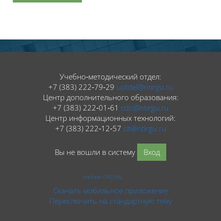
Блоки
Блоки
Учебно‑методический отдел:
+7 (383) 222‑79‑29
uotdel@ntirgu.ru
Центр дополнительного образования:
+7 (383) 222‑01‑61
cdo@ntirgu.ru
Центр информационных технологий:
+7 (383) 222‑12‑57
cit@ntirgu.ru
Вы не вошли в систему
Вход
На базе СЭО 3KL
Скачать мобильное приложение
Переключить на стандартную тему