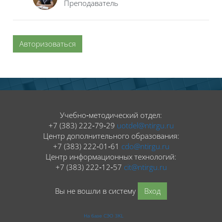
Преподаватель
Авторизоваться
Блоки
Блоки
Учебно‑методический отдел:
+7 (383) 222‑79‑29
uotdel@ntirgu.ru
Центр дополнительного образования:
+7 (383) 222‑01‑61
cdo@ntirgu.ru
Центр информационных технологий:
+7 (383) 222‑12‑57
cit@ntirgu.ru
Вы не вошли в систему
Вход
На базе СЭО 3KL