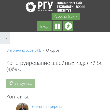
Перейти к основному содержанию
Сайт НТИ
Русский ‎(ru)‎
Вход
Блоки
Витрина курсов 3KL
О курсе
Конструирование швейных изделий 5с
(з)бак.
Блоки
Загрузка...
Контакты:
Елена Панферова