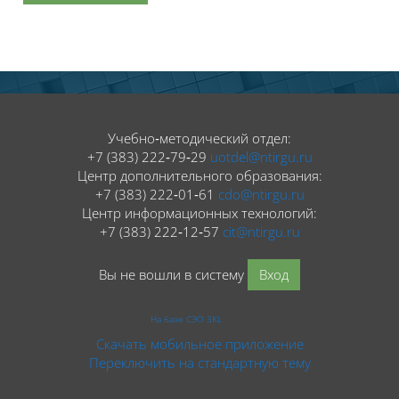
Блоки
Блоки
Учебно‑методический отдел:
+7 (383) 222‑79‑29
uotdel@ntirgu.ru
Центр дополнительного образования:
+7 (383) 222‑01‑61
cdo@ntirgu.ru
Центр информационных технологий:
+7 (383) 222‑12‑57
cit@ntirgu.ru
Вы не вошли в систему
Вход
На базе СЭО 3KL
Скачать мобильное приложение
Переключить на стандартную тему