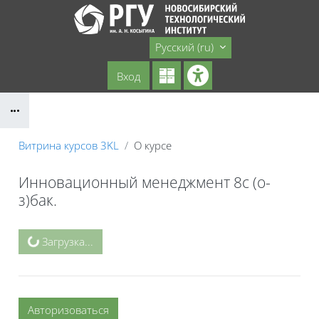
Перейти к основному содержанию
Сайт НТИ
Русский ‎(ru)‎
Вход
Блоки
Витрина курсов 3KL
О курсе
Инновационный менеджмент 8с (о-
з)бак.
Блоки
Загрузка...
Авторизоваться