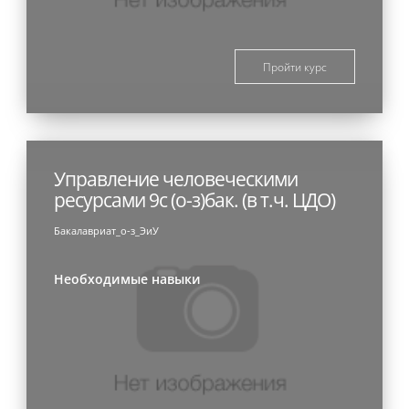
Пройти курс
Управление человеческими
ресурсами 9с (о-з)бак. (в т.ч. ЦДО)
Бакалавриат_о-з_ЭиУ
Необходимые навыки