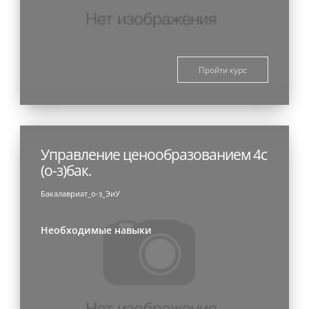
Пройти курс
Управление ценообразованием 4с
(о-з)бак.
Бакалавриат_о-з_ЭиУ
Необходимые навыки