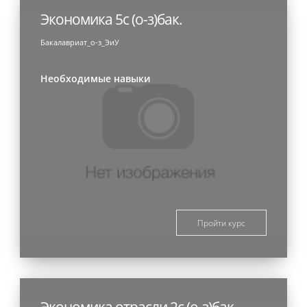
Экономика 5с (о-з)бак.
Бакалавриат_о-з_ЭиУ
Необходимые навыки
Пройти курс
Экономика отрасли 2с (о-з)бак.