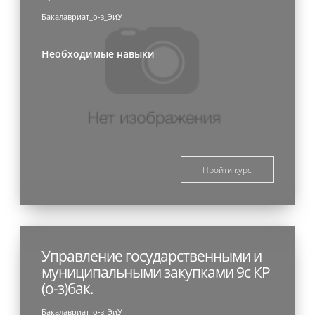
Бакалавриат_о-з_ЭиУ
Необходимые навыки
Пройти курс
Управление государственными и
муниципальными закупками 9с КР
(о-з)бак.
Бакалавриат_о-з_ЭиУ