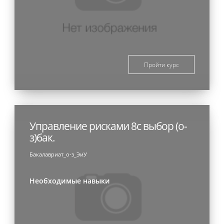
Пройти курс
Управление рисками 8с выбор (о-
з)бак.
Бакалавриат_о-з_ЭиУ
Необходимые навыки