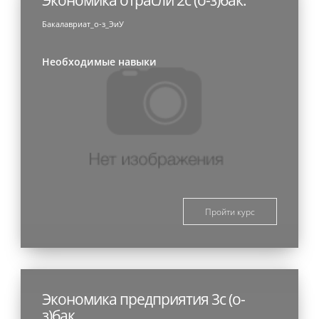
Бакалавриат_о-з_ЭиУ
Необходимые навыки
Пройти курс
Экономика предприятия 3с (о-
з)бак.