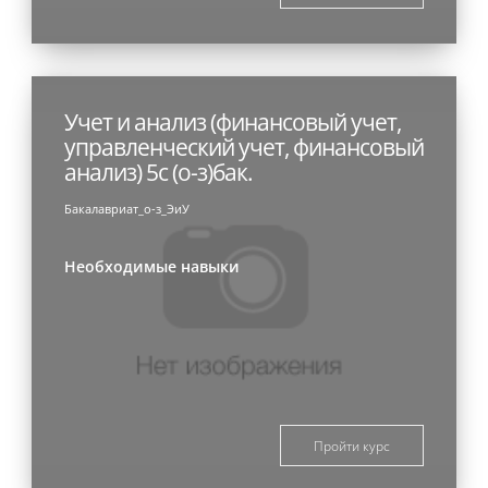
Учет и анализ (финансовый учет,
управленческий учет, финансовый
анализ) 5с (о-з)бак.
Бакалавриат_о-з_ЭиУ
Необходимые навыки
Пройти курс