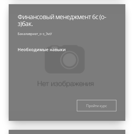
Финансовый менеджмент 6с (о-
з)бак.
Бакалавриат_о-з_ЭиУ
Необходимые навыки
Пройти курс