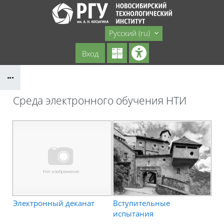
Перейти к основному содержанию
Сайт НТИ
Русский ‎(ru)‎
Вход
Блоки
Среда электронного обучения НТИ
Блоки
Электронный деканат
Вступительные
испытания