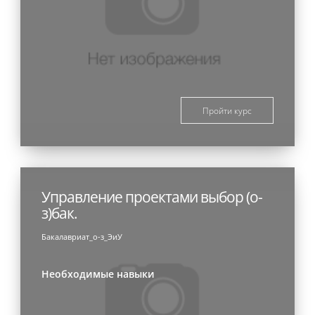
Пройти курс
Управление проектами выбор (о-
з)бак.
Бакалавриат_о-з_ЭиУ
Необходимые навыки