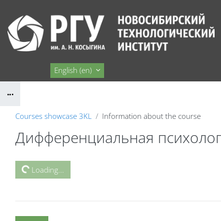
Skip to main content
Сайт НТИ
English ‎(en)‎
Blocks
Courses showcase 3KL
Information about the course
Дифференциальная психологи
Blocks
Loading...