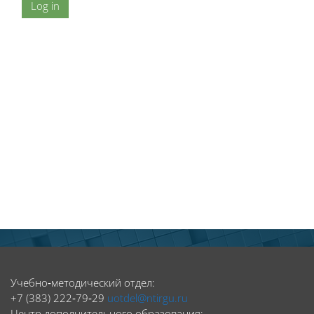
Log in
Blocks
Blocks
Учебно‑методический отдел:
+7 (383) 222‑79‑29
uotdel@ntirgu.ru
Центр дополнительного образования: