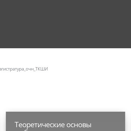
агистратура_очн_ТКШИ
Теоретические основы