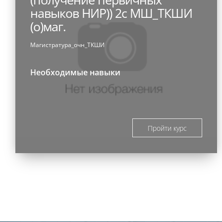
навыков НИР)) 2с МШ_ТКШИ
(о)маг.
Магистратура_очн_ТКШИ
Необходимые навыки
Пройти курс
Блоки