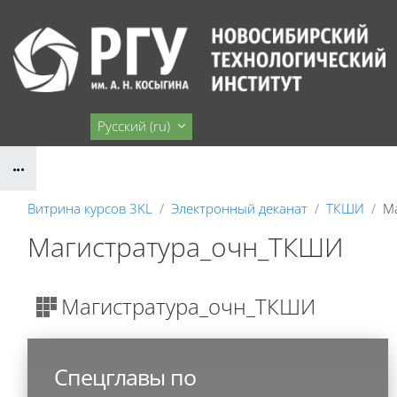
Перейти к основному содержанию
Сайт НТИ
Русский ‎(ru)‎
Блоки
Витрина курсов 3KL
Электронный деканат
ТКШИ
М
Магистратура_очн_ТКШИ
Блоки
Магистратура_очн_ТКШИ
Спецглавы по