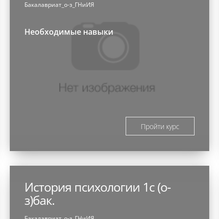
Бакалавриат_о-з_ГНиИЯ
Необходимые навыки
Пройти курс
История психологии 1с (о-
з)бак.
Бакалавриат_о-з_ГНиИЯ