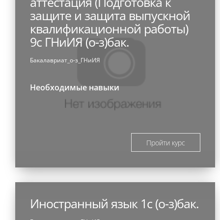
аттестация (Подготовка к
защите и защита выпускной
квалификационной работы)
9с ГНиИЯ (о-з)бак.
Бакалавриат_о-з_ГНиИЯ
Необходимые навыки
Пройти курс
Иностранный язык 1с (о-з)бак.