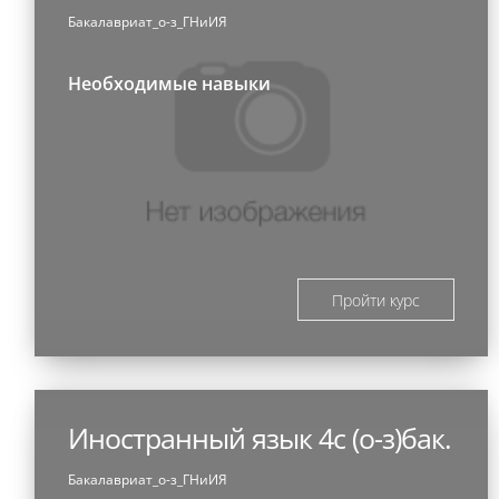
Бакалавриат_о-з_ГНиИЯ
Необходимые навыки
Пройти курс
Иностранный язык 4с (о-з)бак.
Бакалавриат_о-з_ГНиИЯ