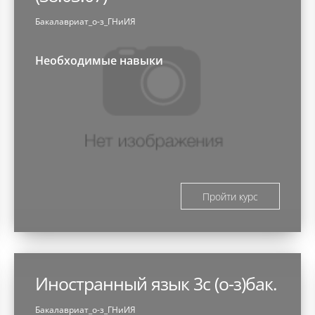
Бакалавриат_о-з_ГНиИЯ
Необходимые навыки
Пройти курс
Иностранный язык 3с (о-з)бак.
Бакалавриат_о-з_ГНиИЯ