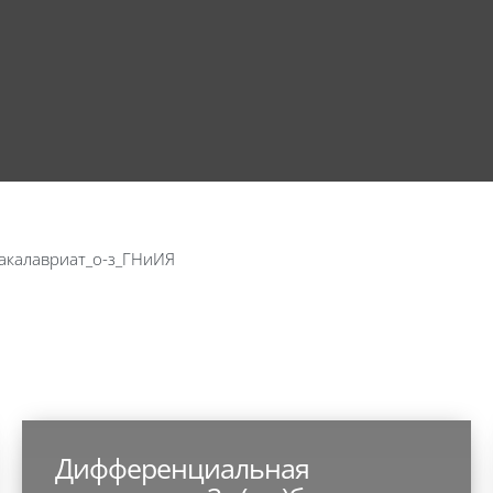
акалавриат_о-з_ГНиИЯ
Дифференциальная