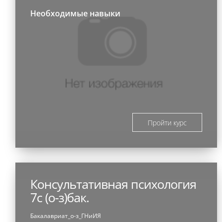
Необходимые навыки
Пройти курс
Консультативная психология
7с (о-з)бак.
Бакалавриат_о-з_ГНиИЯ