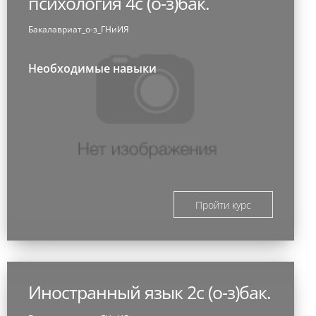
психология 4с (о-з)бак.
Бакалавриат_о-з_ГНиИЯ
Необходимые навыки
Пройти курс
Иностранный язык 2с (о-з)бак.