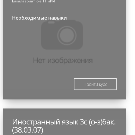
Бакалавриат_о-з_ГНиИЯ
Необходимые навыки
Пройти курс
Иностранный язык 3с (о-з)бак.
(38.03.07)