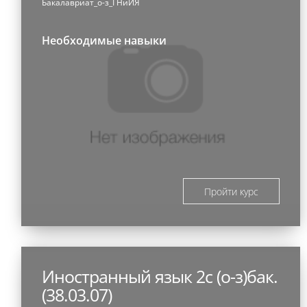
Бакалавриат_о-з_ГНиИЯ
Необходимые навыки
Пройти курс
Иностранный язык 2с (о-з)бак.
(38.03.07)