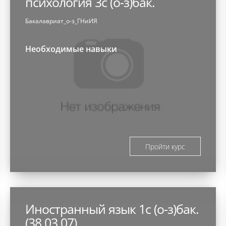
психология 3с (о-з)бак.
Бакалавриат_о-з_ГНиИЯ
Необходимые навыки
Пройти курс
Иностранный язык 1с (о-з)бак.
(38.03.07)