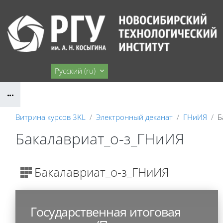
Перейти к основному содержанию
Сайт НТИ
Русский ‎(ru)‎
Блоки
Витрина курсов 3KL
Электронный деканат
ГНиИЯ
Б
Бакалавриат_о-з_ГНиИЯ
Блоки
Бакалавриат_о-з_ГНиИЯ
Государственная итоговая