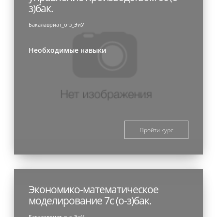
з)бак.
Бакалавриат_о-з_ЭиУ
Необходимые навыки
Пройти курс
Экономико-математическое
моделирование 7с (о-з)бак.