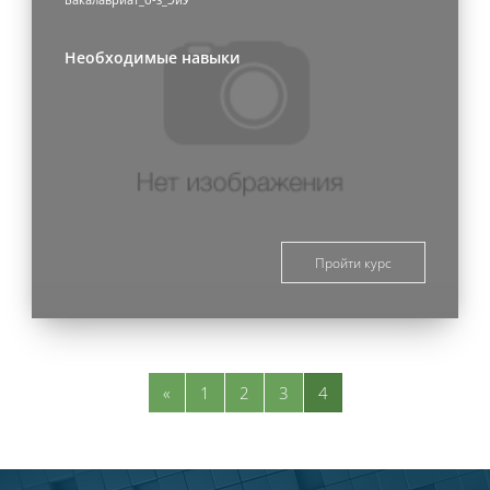
Бакалавриат_о-з_ЭиУ
Необходимые навыки
Пройти курс
Предыдущая страница
Страница 1
Страница 2
Страница 3
Страница 4
«
1
2
3
4
Блоки
Блоки