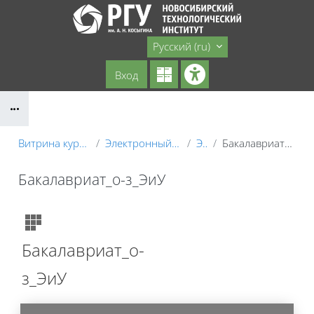
Перейти к основному содержанию
Сайт НТИ
Русский ‎(ru)‎
Вход
Блоки
Витрина курсов 3KL
Электронный деканат
ЭиУ
Бакалавриат_о-з_ЭиУ
Бакалавриат_о-з_ЭиУ
Блоки
Бакалавриат_о-
з_ЭиУ