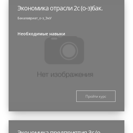
Экономика отрасли 2с (о-з)бак.
Бакалавриат_о-з_ЭиУ
Необходимые навыки
Пройти курс
Экономика предприятия 3с (о-