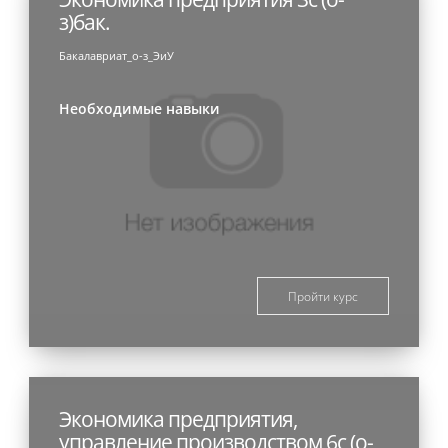
з)бак.
Бакалавриат_о-з_ЭиУ
Необходимые навыки
Пройти курс
Экономика предприятия,
управление производством 6с (о-