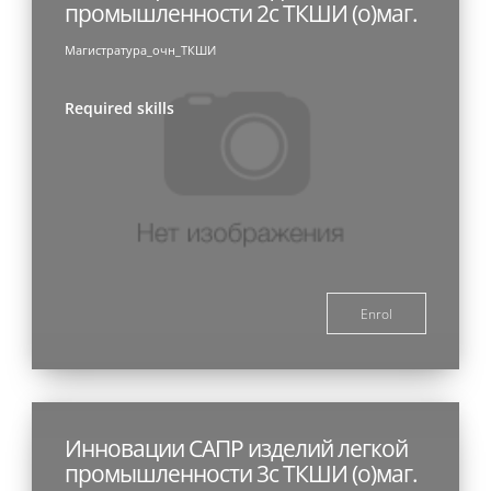
промышленности 2с ТКШИ (о)маг.
Магистратура_очн_ТКШИ
Required skills
Enrol
Инновации САПР изделий легкой
промышленности 3с ТКШИ (о)маг.