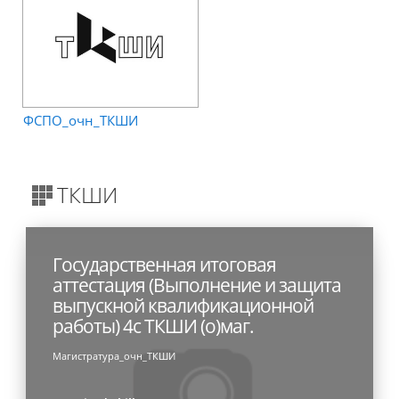
ФСПО_очн_ТКШИ
ТКШИ
Государственная итоговая
аттестация (Выполнение и защита
выпускной квалификационной
работы) 4с ТКШИ (о)маг.
Магистратура_очн_ТКШИ