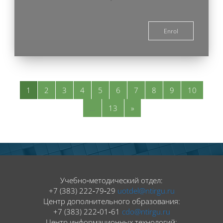
Enrol
Page 1
Page 2
Page 3
Page 4
Page 5
Page 6
Page 7
Page 8
Page 9
Page 1
1
2
3
4
5
6
7
8
9
10
Page 13
Next page
…
13
»
Blocks
Blocks
Учебно‑методический отдел:
+7 (383) 222‑79‑29
uotdel@ntirgu.ru
Центр дополнительного образования:
+7 (383) 222‑01‑61
cdo@ntirgu.ru
Центр информационных технологий: