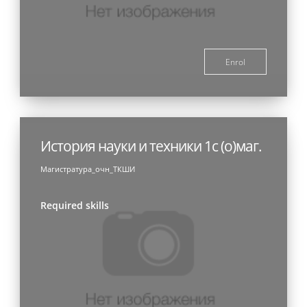
Enrol
История науки и техники 1с (о)маг.
Магистратура_очн_ТКШИ
Required skills